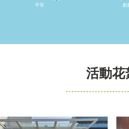
平等
創
活動花